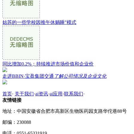
姑苏的一些学校因推午休躺睡”模式
同比增加0.2%；持续推进市场价值和企业价
走进BBIN·宝盈集团交通
了解公司情况及企业文化
首页
·
关于我们
·
ai资讯
·
ai应用
·
联系我们
·
友情链接
地址：中国安徽省合肥市高新区生物医药园支路华佗巷88号
邮编：230088
电话：0551-65331919