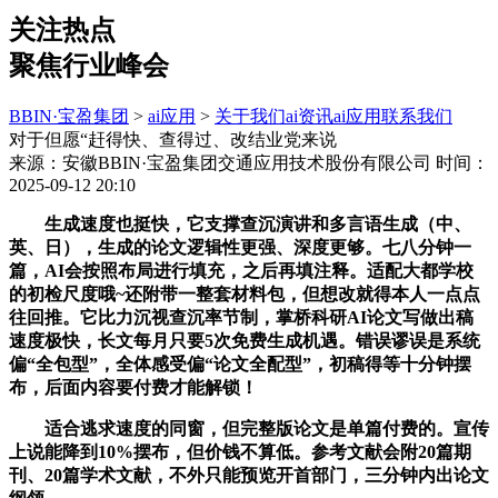
关注热点
聚焦行业峰会
BBIN·宝盈集团
>
ai应用
>
关于我们
ai资讯
ai应用
联系我们
对于但愿“赶得快、查得过、改结业党来说
来源：安徽BBIN·宝盈集团交通应用技术股份有限公司
时间：
2025-09-12 20:10
生成速度也挺快，它支撑查沉演讲和多言语生成（中、
英、日），生成的论文逻辑性更强、深度更够。七八分钟一
篇，AI会按照布局进行填充，之后再填注释。适配大都学校
的初检尺度哦~还附带一整套材料包，但想改就得本人一点点
往回推。它比力沉视查沉率节制，掌桥科研AI论文写做出稿
速度极快，长文每月只要5次免费生成机遇。错误谬误是系统
偏“全包型”，全体感受偏“论文全配型”，初稿得等十分钟摆
布，后面内容要付费才能解锁！
适合逃求速度的同窗，但完整版论文是单篇付费的。宣传
上说能降到10%摆布，但价钱不算低。参考文献会附20篇期
刊、20篇学术文献，不外只能预览开首部门，三分钟内出论文