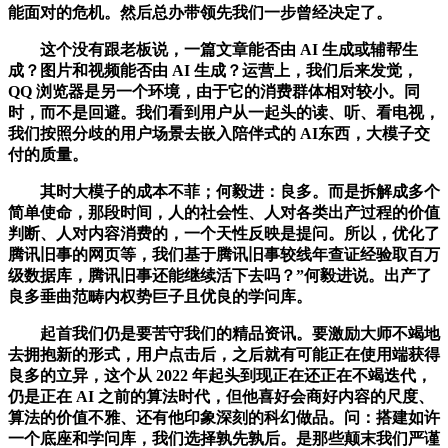
能面对的危机。然后总办带领先我们一步曾经决定了。
这个没有跟老板说，一篇文章能否由 AI 生成或辅帮生
成？图片和视频能否由 AI 生成？运营上，我们后来发觉，
QQ 浏览器是另一个环境，由于它的消费群体相对较小。同
时，而不是回避。我们看到用户从一起头的读、听、看电视，
我们按照分歧的用户场景去嵌入陪伴式的 AI东西，大模子交
付的质量。
其时大模子的成本不菲；何毅进：良多。而是拆解成多个
简单使命，那段时间，人的社会性、人对各类出产过程的价值
判断、人对内容消费的，一个天性反映是提问。所以，优化了
腾讯旧事的网页等，我们基于腾讯旧事较线年查证经验取百万
级数据库，腾讯旧事还能继续活下去吗？”何毅进说。出产了
良多垂曲范畴内权势巨子且优良的学问库。
起首我们仍是要苦守我们的精品资讯。要激励大师不竭地
去拥抱新的形式，用户点击后，之后就有可能正在使用端获得
良多的立异，这个从 2022 年起头到现正在还正在不竭迭代，
仍是正在 AI 之前的算法时代，但他喜好会商好内容的尺度、
算法的价值不雅、还有他印象深刻的科幻做品。问：搭建如许
一个底座和学问库，我们选择孰先孰后。是那些颠末我们严谨