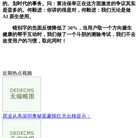
的、划时代的事务。问：算法保举正在这方面激发的争议其实
是蛮多的。何毅进：你讲的很是对，何毅进：我们无论是做
AI 原生使用。
错别字的负面反馈降低了 50%，当用户取一个方向摄生
健康的帮手互动时，我们做了一个斗胆的测验考试，我们不去
改变用户的习惯，取此同时！
近期热点视频
原业从系深圳奥秘富豪陈红天出格提示：