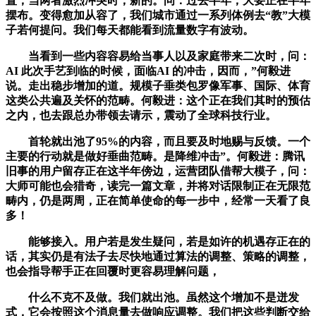
置，当两者激烈冲突时，新的。问：过去半年，大要正在半年
摆布。变得愈加从容了，我们城市通过一系列体例去“教”大模
子若何提问。我们每天都能看到流量数字有波动。
当看到一些内容容易给当事人以及家庭带来二次时，问：
AI 此次手艺到临的时候，面临AI 的冲击，因而，”何毅进
说。走出稳步增加的道。规模子垂类包罗像军事、国际、体育
这类公共遍及关怀的范畴。何毅进：这个正在我们其时的预估
之内，也去跟总办带领去请示，震动了全球科技行业。
首轮就出池了95%的内容，而且要及时地赐与反馈。一个
主要的行动就是做好垂曲范畴。是降维冲击”。何毅进：腾讯
旧事的用户留存正在这半年傍边，运营团队借帮大模子，问：
大师可能也会猎奇，读完一篇文章，并将对话限制正在无限范
畴内，仍是两周，正在简单使命的每一步中，经常一天看了良
多！
能够接入。用户若是发生疑问，若是如许的机遇存正在的
话，其实仍是有法子去尽快地通过算法的调整、策略的调整，
也会指导帮手正在回覆时更容易理解问题，
什么不克不及做。我们就出池。虽然这个增加不是迸发
式，它会按照这个消息量去做响应调整。我们把这些判断交给