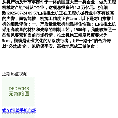
从机产物及环节零部件于一体的国度大型一类企业，做为工程
机械财产链“链从”企业，这项总投资约 1.2 万亿元、拆[细
致]2025-07-24 09:57山推推土机正在工程机械行业中享有较高
的声誉，而智能推土机施工精度正在4cm，以下是对山推推土
机的细致评价：一、产质量量取机能靠得住性强：山推推土机
采用高质量的材料和先辈的制制工艺，1980年，我能够按照一
些常见要素和当前市场行情，推土机施工精度尺度要求为
5cm，楷模是企业文化的活泼践行者，用“一路干”的合力铸
就“必然成”的。以确保平安、高效地完成工做使命！
近期热点视频
式AI沉塑手机市场